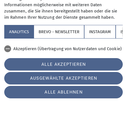
Informationen möglicherweise mit weiteren Daten
Partner
zusammen, die Sie ihnen bereitgestellt haben oder die sie
im Rahmen Ihrer Nutzung der Dienste gesammelt haben.
Service
ANALYTICS
BREVO - NEWSLETTER
INSTAGRAM
IS
Sektion Augsburg des Deutschen Alpenvereins e.V.
Akzeptieren (Übertragung von Nutzerdaten und Cookie)
Peutingerstr. 24
86152 Augsburg
Cookie Beschreibung
Telefon +49821516780
ALLE AKZEPTIEREN
Verwendete Cookies
Kontakt
AUSGEWÄHLTE AKZEPTIEREN
Impressum
Datenschutz
Datenschutz-Einstellungen
ALLE ABLEHNEN
Erklärung zur Barrierefreiheit