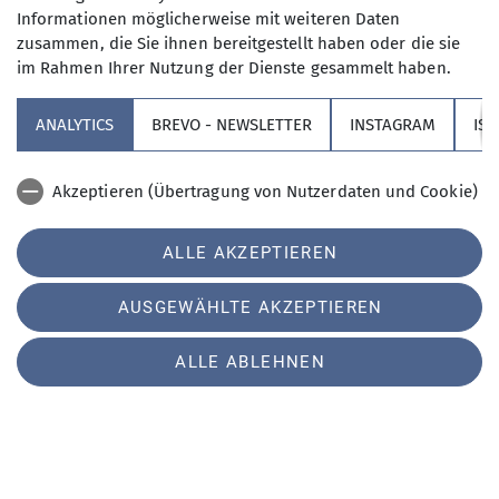
Informationen möglicherweise mit weiteren Daten
Partner
zusammen, die Sie ihnen bereitgestellt haben oder die sie
im Rahmen Ihrer Nutzung der Dienste gesammelt haben.
Service
ANALYTICS
BREVO - NEWSLETTER
INSTAGRAM
IS
Sektion Augsburg des Deutschen Alpenvereins e.V.
Akzeptieren (Übertragung von Nutzerdaten und Cookie)
Peutingerstr. 24
86152 Augsburg
Cookie Beschreibung
Telefon +49821516780
ALLE AKZEPTIEREN
Verwendete Cookies
Kontakt
AUSGEWÄHLTE AKZEPTIEREN
Impressum
Datenschutz
Datenschutz-Einstellungen
ALLE ABLEHNEN
Erklärung zur Barrierefreiheit