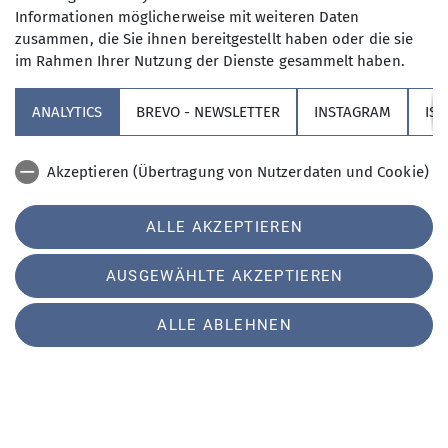
Informationen möglicherweise mit weiteren Daten
Partner
zusammen, die Sie ihnen bereitgestellt haben oder die sie
im Rahmen Ihrer Nutzung der Dienste gesammelt haben.
Service
ANALYTICS
BREVO - NEWSLETTER
INSTAGRAM
IS
Sektion Augsburg des Deutschen Alpenvereins e.V.
Akzeptieren (Übertragung von Nutzerdaten und Cookie)
Peutingerstr. 24
86152 Augsburg
Cookie Beschreibung
Telefon +49821516780
ALLE AKZEPTIEREN
Verwendete Cookies
Kontakt
AUSGEWÄHLTE AKZEPTIEREN
Impressum
Datenschutz
Datenschutz-Einstellungen
ALLE ABLEHNEN
Erklärung zur Barrierefreiheit