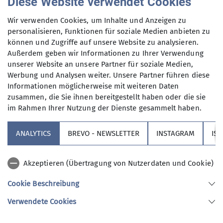
Diese Website verwendet Cookies
Verantwortliche Person(en)
Wir verwenden Cookies, um Inhalte und Anzeigen zu
personalisieren, Funktionen für soziale Medien anbieten zu
Hüttenwirt*in: Christine Denk
können und Zugriffe auf unsere Website zu analysieren.
Außerdem geben wir Informationen zu Ihrer Verwendung
unserer Website an unsere Partner für soziale Medien,
Werbung und Analysen weiter. Unsere Partner führen diese
Informationen möglicherweise mit weiteren Daten
zusammen, die Sie ihnen bereitgestellt haben oder die sie
im Rahmen Ihrer Nutzung der Dienste gesammelt haben.
Sektion
ANALYTICS
BREVO - NEWSLETTER
INSTAGRAM
IS
Partner
Akzeptieren (Übertragung von Nutzerdaten und Cookie)
Service
Cookie Beschreibung
Verwendete Cookies
Sektion Augsburg des Deutschen Alpenvereins e.V.
Peutingerstr. 24