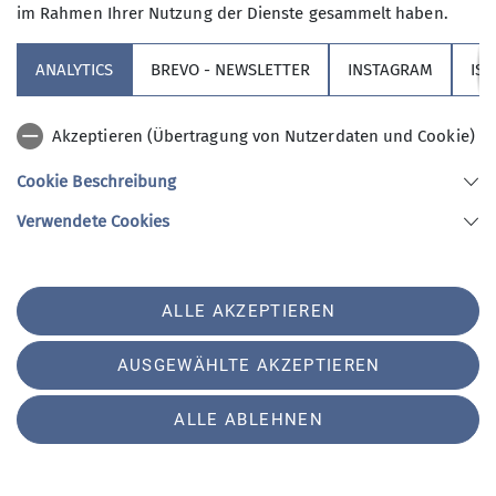
im Rahmen Ihrer Nutzung der Dienste gesammelt haben.
ANALYTICS
BREVO - NEWSLETTER
INSTAGRAM
IS
Akzeptieren (Übertragung von Nutzerdaten und Cookie)
Cookie Beschreibung
Verwendete Cookies
Im Gegensatz zu den Gruppen A+B bewältigten die
ALLE AKZEPTIEREN
Teilnehmer der Gruppe C den für sie sehr
anspruchsvollen Aufstieg zur Ehenbichler Alm.
AUSGEWÄHLTE AKZEPTIEREN
Unter Leitung von Erwin und Tanja haben alle das
gesteckte Ziel erreicht.
ALLE ABLEHNEN
Auf der Alm trafen sich alle Gruppen zu einem
leckerem Essen. Die Ehenbichler Alm hatte extra