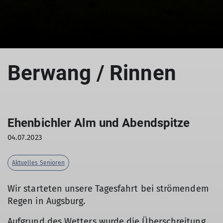
© DAV Augsburg Senioren
© DAV Augsburg Senioren
Berwang / Rinnen
Ehenbichler Alm und Abendspitze
04.07.2023
Aktuelles Senioren
Wir starteten unsere Tagesfahrt bei strömendem
Regen in Augsburg.
Aufgrund des Wetters wurde die Überschreitung