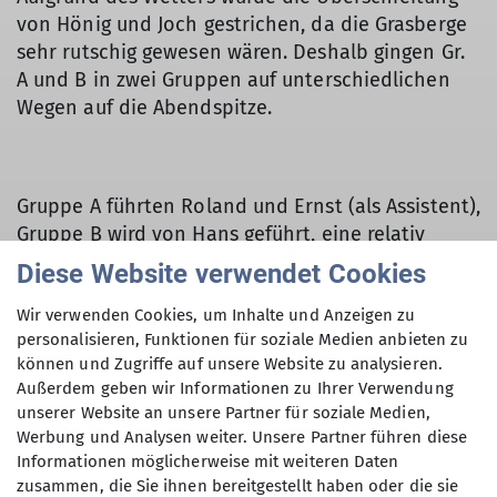
von Hönig und Joch gestrichen, da die Grasberge
sehr rutschig gewesen wären. Deshalb gingen Gr.
A und B in zwei Gruppen auf unterschiedlichen
Wegen auf die Abendspitze.
Gruppe A führten Roland und Ernst (als Assistent),
Gruppe B wird von Hans geführt, eine relativ
gemütliche Tour mit einem Gipfel, die
Diese Website verwendet Cookies
Abendspitze.
Wir verwenden Cookies, um Inhalte und Anzeigen zu
Die Gruppe A wanderte beim Abstieg noch durch
personalisieren, Funktionen für soziale Medien anbieten zu
die sehr eindrucksvolle Rotlechschlucht,
können und Zugriffe auf unsere Website zu analysieren.
Außerdem geben wir Informationen zu Ihrer Verwendung
unserer Website an unsere Partner für soziale Medien,
Werbung und Analysen weiter. Unsere Partner führen diese
Informationen möglicherweise mit weiteren Daten
zusammen, die Sie ihnen bereitgestellt haben oder die sie