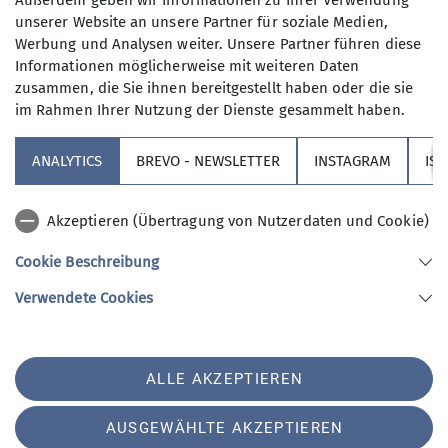
Außerdem geben wir Informationen zu Ihrer Verwendung
Natur
Aktuelles Natur
unserer Website an unsere Partner für soziale Medien,
Werbung und Analysen weiter. Unsere Partner führen diese
Mit dem 2021 in der Hauptversammlung
Informationen möglicherweise mit weiteren Daten
zusammen, die Sie ihnen bereitgestellt haben oder die sie
verabschiedeten Klimaschutzkonzept bekennt
im Rahmen Ihrer Nutzung der Dienste gesammelt haben.
sich der DAV zu seiner Verantwortung, dem
Klimawandel aktiv entgegenzutreten.
ANALYTICS
BREVO - NEWSLETTER
INSTAGRAM
IS
Akzeptieren (Übertragung von Nutzerdaten und Cookie)
Der Klimaschutz hat im DAV eine hohe Priorität,
denn alle Aktivitäten verursachen einen CO2-
Cookie Beschreibung
Fußabdruck, der zu verkleinern ist. Der DAV folgt
Verwendete Cookies
dabei dem Prinzip „Vermeiden vor Reduzieren vor
Kompensieren“.
In der nächsten Ausgabe unseres
alpenblick
[Link
ALLE AKZEPTIEREN
folgt in Kürze hier] findet ihr einen Bericht über
die aktuellen Klimaschutzmaßnahmen unserer
AUSGEWÄHLTE AKZEPTIEREN