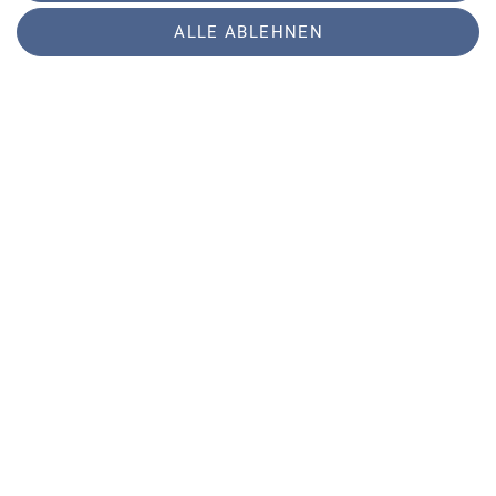
Sektion. Das vollständige
Klimaschutzkonzept
findet ihr hier
.
ALLE ABLEHNEN
Sektion
Partner
Service
Sektion Augsburg des Deutschen Alpenvereins e.V.
Peutingerstr. 24
86152 Augsburg
Telefon +49821516780
Kontakt