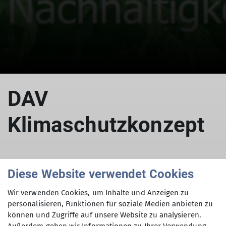
DAV
Klimaschutzkonzept
Diese Website verwendet Cookies
Grundlage für Klimaschutzaktivitäten
in der Sektion Augsburg
Wir verwenden Cookies, um Inhalte und Anzeigen zu
personalisieren, Funktionen für soziale Medien anbieten zu
12.01.2026
können und Zugriffe auf unsere Website zu analysieren.