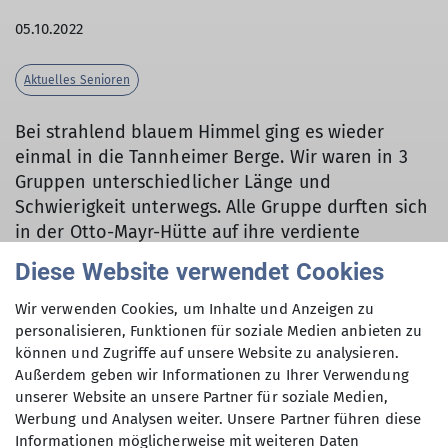
05.10.2022
Aktuelles Senioren
Bei strahlend blauem Himmel ging es wieder
einmal in die Tannheimer Berge. Wir waren in 3
Gruppen unterschiedlicher Länge und
Schwierigkeit unterwegs. Alle Gruppe durften sich
in der Otto-Mayr-Hütte auf ihre verdiente
Diese Website verwendet Cookies
Mittagsrast freuen. Am Nachmittag durften wir nur
bergab gehen, allerdings 700 Hm und 7 Km bis zur
Wir verwenden Cookies, um Inhalte und Anzeigen zu
Bus. Nach einer kleinen Stärkung im Gasthaus
personalisieren, Funktionen für soziale Medien anbieten zu
Bärenfalle traten wir mit vielen positiven
können und Zugriffe auf unsere Website zu analysieren.
Eindrücken die Heimreise an.
Außerdem geben wir Informationen zu Ihrer Verwendung
unserer Website an unsere Partner für soziale Medien,
Werbung und Analysen weiter. Unsere Partner führen diese
Informationen möglicherweise mit weiteren Daten