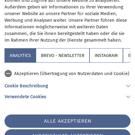
können und Zugriffe auf unsere Website zu analysieren.
Materialverleih
Mitgliedschaft
Natur
Sektion
Außerdem geben wir Informationen zu Ihrer Verwendung
unserer Website an unsere Partner für soziale Medien,
Veranstaltungen aus der Sektion
Vorträge
alpenblick
Werbung und Analysen weiter. Unsere Partner führen diese
Informationen möglicherweise mit weiteren Daten
zusammen, die Sie ihnen bereitgestellt haben oder die sie
im Rahmen Ihrer Nutzung der Dienste gesammelt haben.
Sektion
ANALYTICS
BREVO - NEWSLETTER
INSTAGRAM
IS
Partner
Akzeptieren (Übertragung von Nutzerdaten und Cookie)
Service
Cookie Beschreibung
Verwendete Cookies
Sektion Augsburg des Deutschen Alpenvereins e.V.
Peutingerstr. 24
86152 Augsburg
Telefon +49821516780
ALLE AKZEPTIEREN
Kontakt