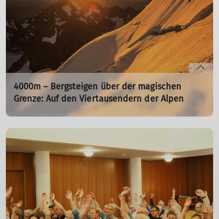
4000m – Bergsteigen über der magischen
Grenze: Auf den Viertausendern der Alpen
Vortrag von Peter Stingl
Do. 13.02.2025 19:00 Uhr
Mont Blanc, Grandes Jorasses, Matterhorn, Monte Rosa,
Weisshorn, Jungfrau – 4.000er sind die Traumziele für
ambitionierte Bergsteiger*innen.
Peter Stingl
schildert
die Besteigungen aller Alpenviertausender, von
gelungenen und abgebrochenen Touren, von Freude und
Angst, vom Erleben und Spüren der eigenen Grenzen in
der eisigen Welt der höchsten Alpenberge.