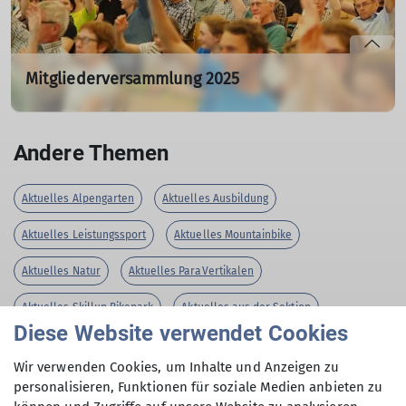
mehr erfahren
Mitgliederversammlung 2025
Di. 29.04.2025 19:00 Uhr
Der Vorstand des DAV Augsburg lädt zur
Andere Themen
Mitgliederversammlung 2025 am Dienstag, 29. April 2025,
19 Uhr, ein.
Aktuelles Alpengarten
Aktuelles Ausbildung
mehr erfahren
Aktuelles Leistungssport
Aktuelles Mountainbike
Aktuelles Natur
Aktuelles ParaVertikalen
Aktuelles Skillup Bikepark
Aktuelles aus der Sektion
Diese Website verwendet Cookies
Alpengarten
Alpinflohmarkt
Augsburger Hütte
Bücherei
Wir verwenden Cookies, um Inhalte und Anzeigen zu
DAV Kletterzentrum Augsburg
Ehrenamt
Familienbergsteigen
personalisieren, Funktionen für soziale Medien anbieten zu