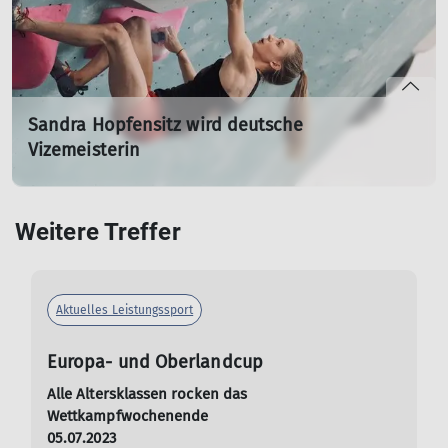
Sandra Hopfensitz wird deutsche
Vizemeisterin
Starke Leistung bei den Finals 2023
09.07.2023
Weitere Treffer
Im Rahmen der Finals 2023 fanden die Deutschen
Meisterschaften im Bouldern und Speedklettern im
Landschaftspark Duisburg statt. Für die Sektion Ausburg
ging Sandra Hopfensitz an den Start.
Aktuelles Leistungssport
mehr erfahren
Europa- und Oberlandcup
Alle Altersklassen rocken das
Wettkampfwochenende
05.07.2023