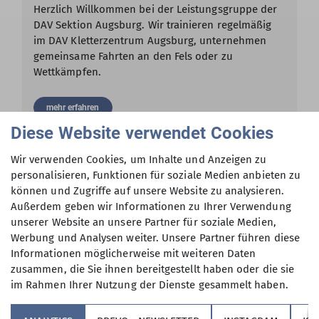
Herzlich Willkommen bei der Leistungsgruppe der
DAV Sektion Augsburg. Wir trainieren regelmäßig
im DAV Kletterzentrum Augsburg, unternehmen
gemeinsame Fahrten an den Fels oder zu
Wettkämpfen.
mehr erfahren
Diese Website verwendet Cookies
Andere Themen
Wir verwenden Cookies, um Inhalte und Anzeigen zu
personalisieren, Funktionen für soziale Medien anbieten zu
können und Zugriffe auf unsere Website zu analysieren.
Aktuelles Natur
Aktuelles aus der Sektion
Natur
News
Außerdem geben wir Informationen zu Ihrer Verwendung
unserer Website an unsere Partner für soziale Medien,
Sektion
Social Media Posts
Werbung und Analysen weiter. Unsere Partner führen diese
Informationen möglicherweise mit weiteren Daten
zusammen, die Sie ihnen bereitgestellt haben oder die sie
im Rahmen Ihrer Nutzung der Dienste gesammelt haben.
Sektion